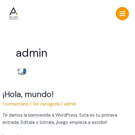
Ir
Main
al
Men
contenido
admin
¡Hola, mundo!
¡Hola,
mundo!
1 comentario
/
Sin categoría
/
admin
Te damos la bienvenida a WordPress. Esta es tu primera
entrada. Edítala o bórrala, ¡luego empieza a escribir!