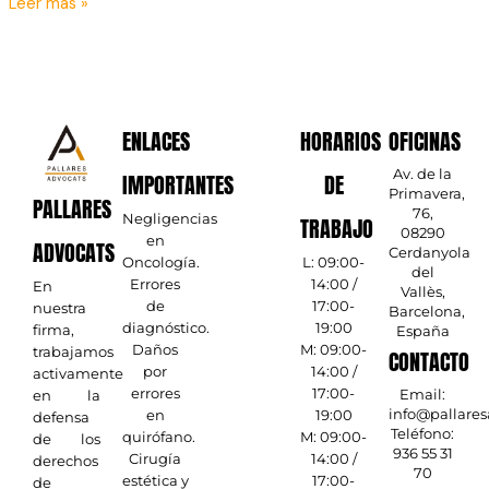
Leer más »
ENLACES
HORARIOS
OFICINAS
Av. de la
IMPORTANTES
DE
Primavera,
PALLARES
76,
Negligencias
TRABAJO
08290
en
ADVOCATS
Cerdanyola
Oncología.
L: 09:00-
del
Errores
14:00 /
En
Vallès,
de
17:00-
nuestra
Barcelona,
diagnóstico.
19:00
firma,
España
Daños
M: 09:00-
trabajamos
CONTACTO
por
14:00 /
activamente
errores
17:00-
Email:
en la
info@pallare
en
19:00
defensa
Teléfono:
quirófano.
M: 09:00-
de los
936 55 31
Cirugía
14:00 /
derechos
70
estética y
17:00-
de