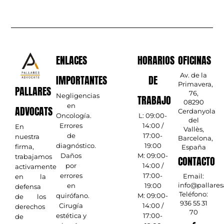
ENLACES
HORARIOS
OFICINAS
Av. de la
IMPORTANTES
DE
Primavera,
PALLARES
76,
Negligencias
TRABAJO
08290
en
ADVOCATS
Cerdanyola
Oncología.
L: 09:00-
del
Errores
14:00 /
En
Vallès,
de
17:00-
nuestra
Barcelona,
diagnóstico.
19:00
firma,
España
Daños
M: 09:00-
trabajamos
CONTACTO
por
14:00 /
activamente
errores
17:00-
Email:
en la
info@pallare
en
19:00
defensa
Teléfono:
quirófano.
M: 09:00-
de los
936 55 31
Cirugía
14:00 /
derechos
70
estética y
17:00-
de