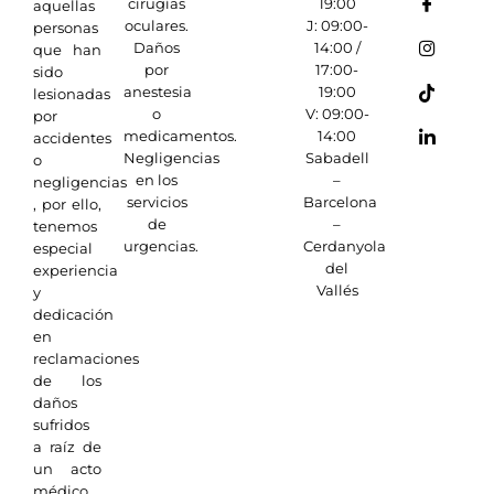
cirugías
19:00
aquellas
oculares.
J: 09:00-
personas
Daños
14:00 /
que han
por
17:00-
sido
anestesia
19:00
lesionadas
o
V: 09:00-
por
medicamentos.
14:00
accidentes
Negligencias
Sabadell
o
en los
–
negligencias
servicios
Barcelona
, por ello,
de
–
tenemos
urgencias.
Cerdanyola
especial
del
experiencia
Vallés
y
dedicación
en
reclamaciones
de los
daños
sufridos
a raíz de
un acto
médico.